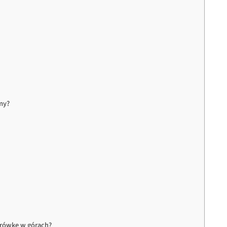
my?
drówkę w górach?