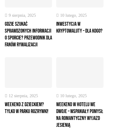
9 sierpnia, 2025
10 lutego, 2025
Gdzie szukać
Inwestycja w
sprawdzonych informacji
kryptowaluty – dla kogo?
o sporcie? Przewodnik dla
fanów rywalizacji
12 sierpnia, 2025
10 lutego, 2025
Weekend z dzieckiem?
Weekend w hotelu we
Tylko w parku rozrywki!
dwoje – wspaniały pomysł
na romantyczny wyjazd
jesienią