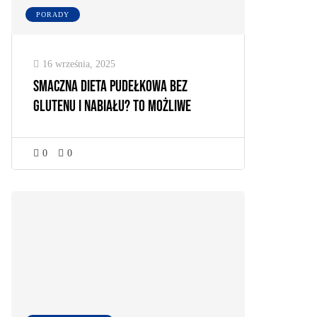
PORADY
16 września, 2025
Smaczna dieta pudełkowa bez
glutenu i nabiału? To możliwe
0
0