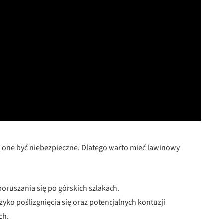
 one być niebezpieczne. Dlatego warto mieć lawinowy
poruszania się po górskich szlakach.
yko poślizgnięcia się oraz potencjalnych kontuzji
ch.