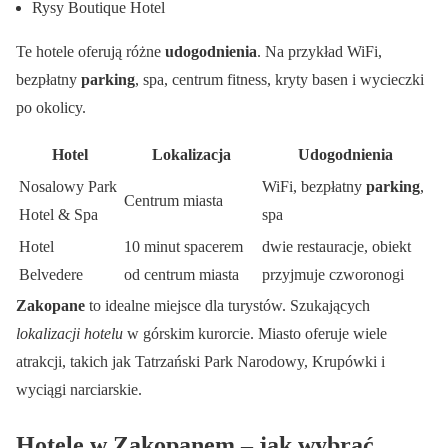
Rysy Boutique Hotel
Te hotele oferują różne
udogodnienia
. Na przykład WiFi,
bezpłatny
parking
, spa, centrum fitness, kryty basen i wycieczki
po okolicy.
Hotel
Lokalizacja
Udogodnienia
Nosalowy Park
WiFi, bezpłatny
parking
,
Centrum miasta
Hotel & Spa
spa
Hotel
10 minut spacerem
dwie restauracje, obiekt
Belvedere
od centrum miasta
przyjmuje czworonogi
Zakopane
to idealne miejsce dla turystów. Szukających
lokalizacji hotelu
w górskim kurorcie. Miasto oferuje wiele
atrakcji, takich jak Tatrzański Park Narodowy, Krupówki i
wyciągi narciarskie.
Hotele w Zakopanem – jak wybrać