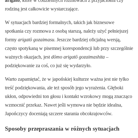
arigatō
, które w codziennych rozmowach z przyjaciółmi czy
rodziną jest całkowicie wystarczające.
W sytuacjach bardziej formalnych, takich jak biznesowe
spotkania czy rozmowa z osobą starszą, należy użyć pełniejszej
formy
arigatō gozaimasu
. Jeszcze bardziej oficjalną wersją,
często spotykaną w pisemnej korespondencji lub przy szczególnie
ważnych okazjach, jest
dōmo arigatō gozaimashita
–
podziękowanie za coś, co już się wydarzyło.
Warto zapamiętać, że w japońskiej kulturze ważna jest nie tylko
treść podziękowania, ale też sposób jego wyrażenia. Głęboki
ukłon, odpowiedni ton głosu i kontakt wzrokowy mogą znacząco
wzmocnić przekaz. Nawet jeśli wymowa nie będzie idealna,
Japończycy doceniają szczere starania obcokrajowców.
Sposoby przepraszania w różnych sytuacjach