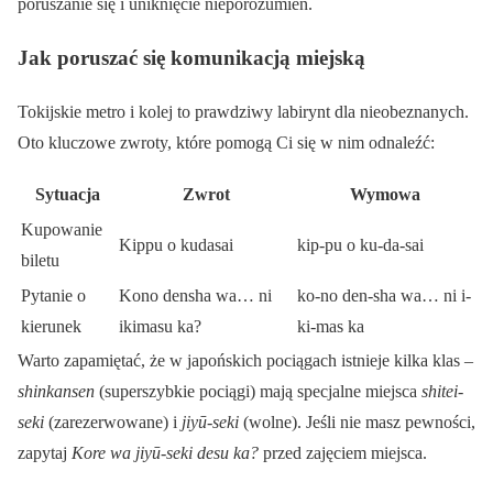
poruszanie się i uniknięcie nieporozumień.
Jak poruszać się komunikacją miejską
Tokijskie metro i kolej to prawdziwy labirynt dla nieobeznanych.
Oto kluczowe zwroty, które pomogą Ci się w nim odnaleźć:
Sytuacja
Zwrot
Wymowa
Kupowanie
Kippu o kudasai
kip-pu o ku-da-sai
biletu
Pytanie o
Kono densha wa… ni
ko-no den-sha wa… ni i-
kierunek
ikimasu ka?
ki-mas ka
Warto zapamiętać, że w japońskich pociągach istnieje kilka klas –
shinkansen
(superszybkie pociągi) mają specjalne miejsca
shitei-
seki
(zarezerwowane) i
jiyū-seki
(wolne). Jeśli nie masz pewności,
zapytaj
Kore wa jiyū-seki desu ka?
przed zajęciem miejsca.