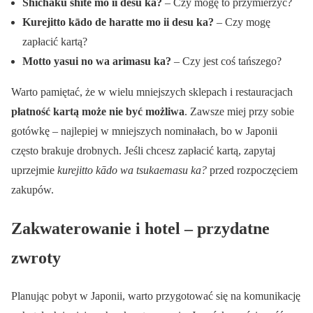
Shichaku shite mo ii desu ka?
– Czy mogę to przymierzyć?
Kurejitto kādo de haratte mo ii desu ka?
– Czy mogę
zapłacić kartą?
Motto yasui no wa arimasu ka?
– Czy jest coś tańszego?
Warto pamiętać, że w wielu mniejszych sklepach i restauracjach
płatność kartą może nie być możliwa
. Zawsze miej przy sobie
gotówkę – najlepiej w mniejszych nominałach, bo w Japonii
często brakuje drobnych. Jeśli chcesz zapłacić kartą, zapytaj
uprzejmie
kurejitto kādo wa tsukaemasu ka?
przed rozpoczęciem
zakupów.
Zakwaterowanie i hotel – przydatne
zwroty
Planując pobyt w Japonii, warto przygotować się na komunikację