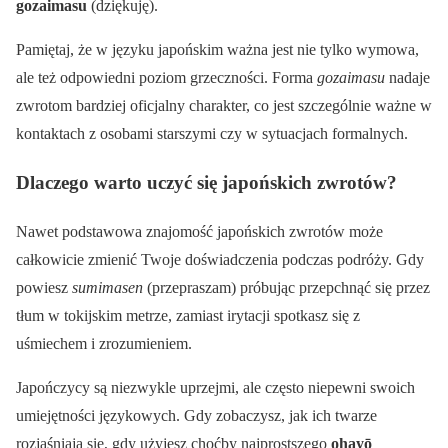
gozaimasu
(dziękuję).
Pamiętaj, że w języku japońskim ważna jest nie tylko wymowa,
ale też odpowiedni poziom grzeczności. Forma
gozaimasu
nadaje
zwrotom bardziej oficjalny charakter, co jest szczególnie ważne w
kontaktach z osobami starszymi czy w sytuacjach formalnych.
Dlaczego warto uczyć się japońskich zwrotów?
Nawet podstawowa znajomość japońskich zwrotów może
całkowicie zmienić Twoje doświadczenia podczas podróży. Gdy
powiesz
sumimasen
(przepraszam) próbując przepchnąć się przez
tłum w tokijskim metrze, zamiast irytacji spotkasz się z
uśmiechem i zrozumieniem.
Japończycy są niezwykle uprzejmi, ale często niepewni swoich
umiejętności językowych. Gdy zobaczysz, jak ich twarze
rozjaśniają się, gdy użyjesz choćby najprostszego
ohayō