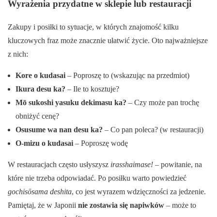
Wyrażenia przydatne w sklepie lub restauracji
Zakupy i posiłki to sytuacje, w których znajomość kilku
kluczowych fraz może znacznie ułatwić życie. Oto najważniejsze
z nich:
Kore o kudasai
– Poproszę to (wskazując na przedmiot)
Ikura desu ka?
– Ile to kosztuje?
Mō sukoshi yasuku dekimasu ka?
– Czy może pan trochę
obniżyć cenę?
Osusume wa nan desu ka?
– Co pan poleca? (w restauracji)
O-mizu o kudasai
– Poproszę wodę
W restauracjach często usłyszysz
irasshaimase!
– powitanie, na
które nie trzeba odpowiadać. Po posiłku warto powiedzieć
gochisōsama deshita
, co jest wyrazem wdzięczności za jedzenie.
Pamiętaj, że w Japonii
nie zostawia się napiwków
– może to