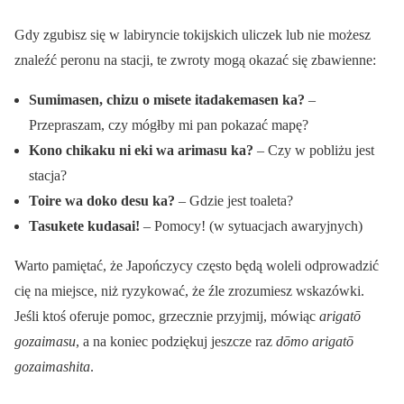
Gdy zgubisz się w labiryncie tokijskich uliczek lub nie możesz
znaleźć peronu na stacji, te zwroty mogą okazać się zbawienne:
Sumimasen, chizu o misete itadakemasen ka?
–
Przepraszam, czy mógłby mi pan pokazać mapę?
Kono chikaku ni eki wa arimasu ka?
– Czy w pobliżu jest
stacja?
Toire wa doko desu ka?
– Gdzie jest toaleta?
Tasukete kudasai!
– Pomocy! (w sytuacjach awaryjnych)
Warto pamiętać, że Japończycy często będą woleli odprowadzić
cię na miejsce, niż ryzykować, że źle zrozumiesz wskazówki.
Jeśli ktoś oferuje pomoc, grzecznie przyjmij, mówiąc
arigatō
gozaimasu
, a na koniec podziękuj jeszcze raz
dōmo arigatō
gozaimashita
.