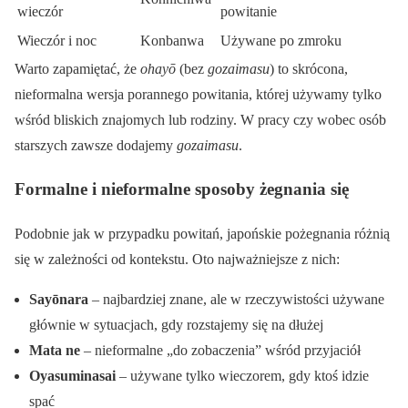
wieczór
powitanie
Wieczór i noc
Konbanwa
Używane po zmroku
Warto zapamiętać, że
ohayō
(bez
gozaimasu
) to skrócona,
nieformalna wersja porannego powitania, której używamy tylko
wśród bliskich znajomych lub rodziny. W pracy czy wobec osób
starszych zawsze dodajemy
gozaimasu
.
Formalne i nieformalne sposoby żegnania się
Podobnie jak w przypadku powitań, japońskie pożegnania różnią
się w zależności od kontekstu. Oto najważniejsze z nich:
Sayōnara
– najbardziej znane, ale w rzeczywistości używane
głównie w sytuacjach, gdy rozstajemy się na dłużej
Mata ne
– nieformalne „do zobaczenia” wśród przyjaciół
Oyasuminasai
– używane tylko wieczorem, gdy ktoś idzie
spać