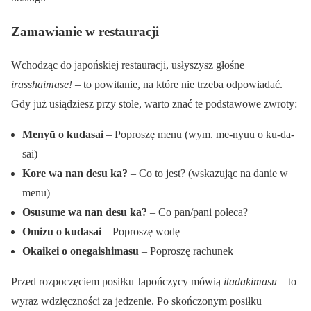
Zamawianie w restauracji
Wchodząc do japońskiej restauracji, usłyszysz głośne
irasshaimase!
– to powitanie, na które nie trzeba odpowiadać.
Gdy już usiądziesz przy stole, warto znać te podstawowe zwroty:
Menyū o kudasai
– Poproszę menu (wym. me-nyuu o ku-da-
sai)
Kore wa nan desu ka?
– Co to jest? (wskazując na danie w
menu)
Osusume wa nan desu ka?
– Co pan/pani poleca?
Omizu o kudasai
– Poproszę wodę
Okaikei o onegaishimasu
– Poproszę rachunek
Przed rozpoczęciem posiłku Japończycy mówią
itadakimasu
– to
wyraz wdzięczności za jedzenie. Po skończonym posiłku