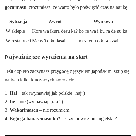
gozaimasu
, zrozumiesz, że warto było poświęcić czas na naukę.
Sytuacja
Zwrot
Wymowa
W sklepie
Kore wa ikura desu ka?
ko-re wa i-ku-ra de-su ka
W restauracji
Menyū o kudasai
me-nyuu o ku-da-sai
Najważniejsze wyrażenia na start
Jeśli dopiero zaczynasz przygodę z językiem japońskim, skup się
na tych kilku kluczowych zwrotach:
1.
Hai
– tak (wymawiaj jak polskie „haj”)
2.
Iie
– nie (wymawiaj „i-i-e”)
3.
Wakarimasen
– nie rozumiem
4.
Eigo ga hanasemasu ka?
– Czy mówisz po angielsku?