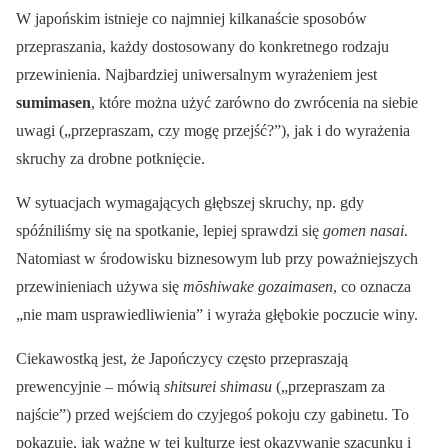
W japońskim istnieje co najmniej kilkanaście sposobów
przepraszania, każdy dostosowany do konkretnego rodzaju
przewinienia. Najbardziej uniwersalnym wyrażeniem jest
sumimasen
, które można użyć zarówno do zwrócenia na siebie
uwagi („przepraszam, czy mogę przejść?”), jak i do wyrażenia
skruchy za drobne potknięcie.
W sytuacjach wymagających głębszej skruchy, np. gdy
spóźniliśmy się na spotkanie, lepiej sprawdzi się
gomen nasai
.
Natomiast w środowisku biznesowym lub przy poważniejszych
przewinieniach używa się
mōshiwake gozaimasen
, co oznacza
„nie mam usprawiedliwienia” i wyraża głębokie poczucie winy.
Ciekawostką jest, że Japończycy często przepraszają
prewencyjnie – mówią
shitsurei shimasu
(„przepraszam za
najście”) przed wejściem do czyjegoś pokoju czy gabinetu. To
pokazuje, jak ważne w tej kulturze jest okazywanie szacunku i