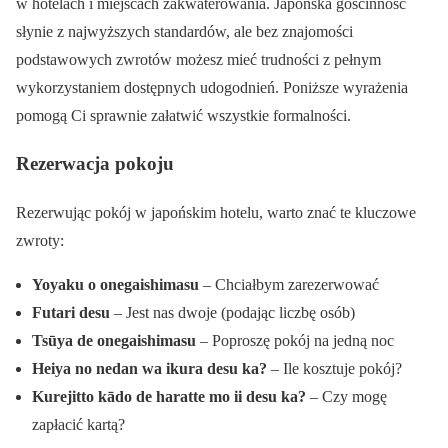
w hotelach i miejscach zakwaterowania. Japońska gościnność
słynie z najwyższych standardów, ale bez znajomości
podstawowych zwrotów możesz mieć trudności z pełnym
wykorzystaniem dostępnych udogodnień. Poniższe wyrażenia
pomogą Ci sprawnie załatwić wszystkie formalności.
Rezerwacja pokoju
Rezerwując pokój w japońskim hotelu, warto znać te kluczowe
zwroty:
Yoyaku o onegaishimasu
– Chciałbym zarezerwować
Futari desu
– Jest nas dwoje (podając liczbę osób)
Tsūya de onegaishimasu
– Poproszę pokój na jedną noc
Heiya no nedan wa ikura desu ka?
– Ile kosztuje pokój?
Kurejitto kādo de haratte mo ii desu ka?
– Czy mogę
zapłacić kartą?