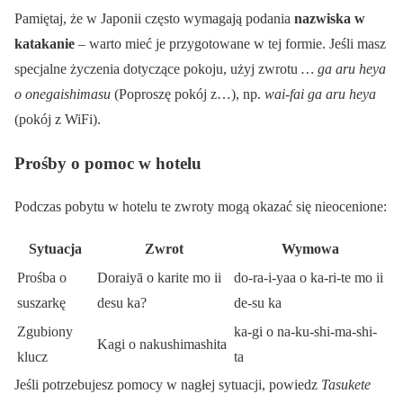
Pamiętaj, że w Japonii często wymagają podania
nazwiska w
katakanie
– warto mieć je przygotowane w tej formie. Jeśli masz
specjalne życzenia dotyczące pokoju, użyj zwrotu
… ga aru heya
o onegaishimasu
(Poproszę pokój z…), np.
wai-fai ga aru heya
(pokój z WiFi).
Prośby o pomoc w hotelu
Podczas pobytu w hotelu te zwroty mogą okazać się nieocenione:
Sytuacja
Zwrot
Wymowa
Prośba o
Doraiyā o karite mo ii
do-ra-i-yaa o ka-ri-te mo ii
suszarkę
desu ka?
de-su ka
Zgubiony
ka-gi o na-ku-shi-ma-shi-
Kagi o nakushimashita
klucz
ta
Jeśli potrzebujesz pomocy w nagłej sytuacji, powiedz
Tasukete