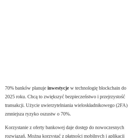
70% banków planuje
inwestycje
w technologię blockchain do
2025 roku. Chcą to zwiększyć bezpieczeństwo i przejrzystość
transakcji. Użycie uwierzytelniania wieloskładnikowego (2FA)
zmniejsza ryzyko oszustw o 70%.
Korzystanie z oferty bankowej daje dostęp do nowoczesnych
rozwiązań. Można korzystać z płatności mobilnych i aplikacji