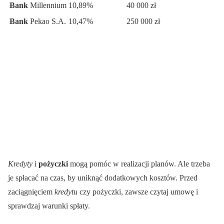
Bank
Millennium
10,89%
40 000 zł
Bank
Pekao S.A.
10,47%
250 000 zł
Kredyty
i
pożyczki
mogą pomóc w realizacji planów. Ale trzeba
je spłacać na czas, by uniknąć dodatkowych kosztów. Przed
zaciągnięciem
kredytu
czy pożyczki, zawsze czytaj umowę i
sprawdzaj warunki spłaty.