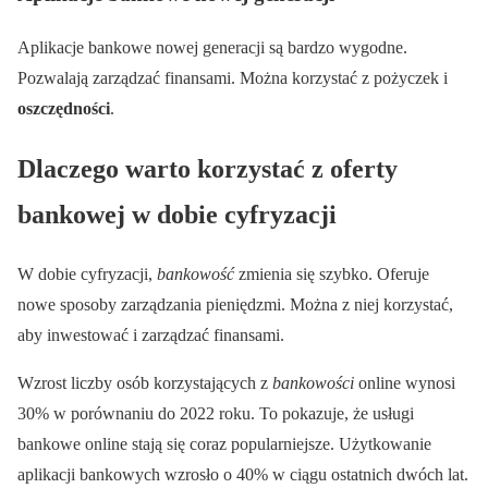
Aplikacje bankowe nowej generacji są bardzo wygodne.
Pozwalają zarządzać finansami. Można korzystać z pożyczek i
oszczędności
.
Dlaczego warto korzystać z oferty
bankowej w dobie cyfryzacji
W dobie cyfryzacji,
bankowość
zmienia się szybko. Oferuje
nowe sposoby zarządzania pieniędzmi. Można z niej korzystać,
aby inwestować i zarządzać finansami.
Wzrost liczby osób korzystających z
bankowości
online wynosi
30% w porównaniu do 2022 roku. To pokazuje, że usługi
bankowe online stają się coraz popularniejsze. Użytkowanie
aplikacji bankowych wzrosło o 40% w ciągu ostatnich dwóch lat.