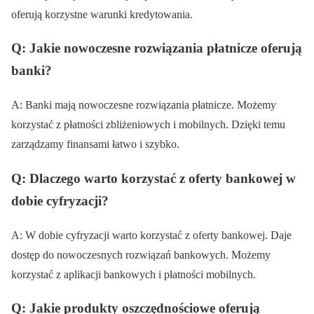
oferują korzystne warunki kredytowania.
Q: Jakie nowoczesne rozwiązania płatnicze oferują
banki?
A: Banki mają nowoczesne rozwiązania płatnicze. Możemy
korzystać z płatności zbliżeniowych i mobilnych. Dzięki temu
zarządzamy finansami łatwo i szybko.
Q: Dlaczego warto korzystać z oferty bankowej w
dobie cyfryzacji?
A: W dobie cyfryzacji warto korzystać z oferty bankowej. Daje
dostęp do nowoczesnych rozwiązań bankowych. Możemy
korzystać z aplikacji bankowych i płatności mobilnych.
Q: Jakie produkty oszczędnościowe oferują