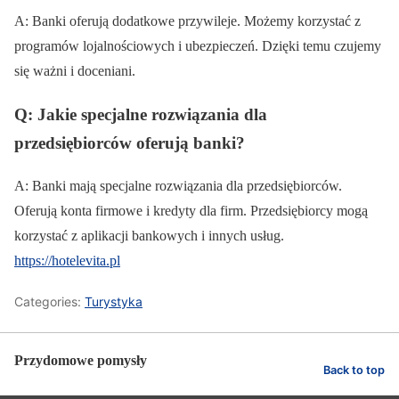
A: Banki oferują dodatkowe przywileje. Możemy korzystać z
programów lojalnościowych i ubezpieczeń. Dzięki temu czujemy
się ważni i doceniani.
Q: Jakie specjalne rozwiązania dla
przedsiębiorców oferują banki?
A: Banki mają specjalne rozwiązania dla przedsiębiorców.
Oferują konta firmowe i kredyty dla firm. Przedsiębiorcy mogą
korzystać z aplikacji bankowych i innych usług.
https://hotelevita.pl
Categories:
Turystyka
Przydomowe pomysły
Back to top