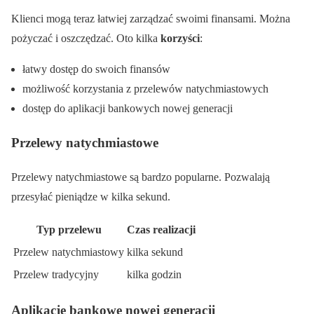
Klienci mogą teraz łatwiej zarządzać swoimi finansami. Można
pożyczać i oszczędzać. Oto kilka
korzyści
:
łatwy dostęp do swoich finansów
możliwość korzystania z przelewów natychmiastowych
dostęp do aplikacji bankowych nowej generacji
Przelewy natychmiastowe
Przelewy natychmiastowe są bardzo popularne. Pozwalają
przesyłać pieniądze w kilka sekund.
Typ przelewu
Czas realizacji
Przelew natychmiastowy
kilka sekund
Przelew tradycyjny
kilka godzin
Aplikacje bankowe nowej generacji