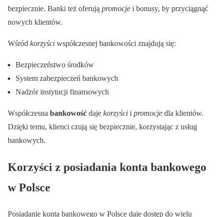
bezpiecznie. Banki też oferują
promocje
i bonusy, by przyciągnąć
nowych klientów.
Wśród
korzyści
współczesnej bankowości znajdują się:
Bezpieczeństwo środków
System zabezpieczeń bankowych
Nadzór instytucji finansowych
Współczesna
bankowość
daje
korzyści
i
promocje
dla klientów.
Dzięki temu, klienci czują się bezpiecznie, korzystając z usług
bankowych.
Korzyści z posiadania konta bankowego
w Polsce
Posiadanie konta bankowego w Polsce daje dostęp do wielu