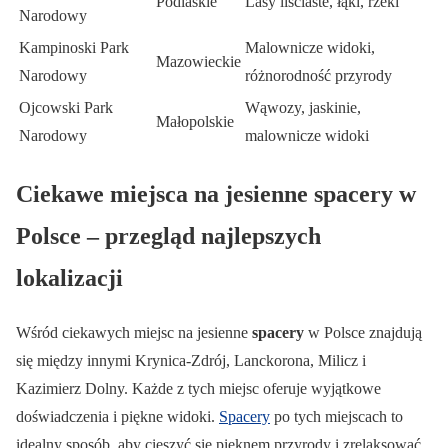
Podlaskie
Lasy liściaste, łąki, rzeki
Narodowy
Kampinoski Park
Malownicze widoki,
Mazowieckie
Narodowy
różnorodność przyrody
Ojcowski Park
Wąwozy, jaskinie,
Małopolskie
Narodowy
malownicze widoki
Ciekawe miejsca na jesienne spacery w
Polsce – przegląd najlepszych
lokalizacji
Wśród ciekawych miejsc na jesienne
spacery
w Polsce znajdują
się między innymi Krynica-Zdrój, Lanckorona, Milicz i
Kazimierz Dolny. Każde z tych miejsc oferuje wyjątkowe
doświadczenia i piękne widoki.
Spacery
po tych miejscach to
idealny sposób, aby cieszyć się pięknem przyrody i zrelaksować