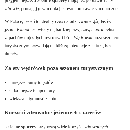
przyjemniejsze.
Jesienne spacery
mogą też poprawić nasze
zdrowie
, pomagając w redukcji stresu i poprawie samopoczucia.
W Polsce, jesień to idealny czas na odkrywanie gór, lasów i
jezior.
Klimat
jest wtedy najbardziej przyjazny, a
aura
pełna
zapachów dojrzałych owoców i liści.
Wędrówki
poza sezonem
turystycznym pozwalają na bliższą interakcję z naturą, bez
tłumów.
Zalety wędrówek poza sezonem turystycznym
mniejsze tłumy turystów
chłodniejsze temperatury
większa intymność z naturą
Korzyści zdrowotne jesiennych spacerów
Jesienne
spacery
przynoszą wiele korzyści
zdrowotnych
.